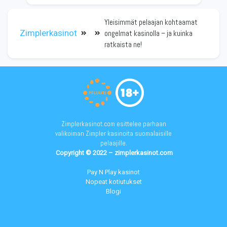
Yleisimmät pelaajan kohtaamat
Zimplerkasinot
ongelmat kasinolla – ja kuinka
ratkaista ne!
Zimplerkasinot.com esittelee parhaan
valikoiman Zimpler kasinoita suomalaisille
pelaajille.
Copyright © 2022 – zimplerkasinot.com
Pay N Play kasinot
Nopeat kotiutukset
Blogi