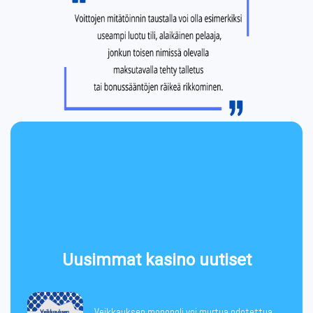
Uusimmat kasino uutiset
Veikkauksen monopoli voi murtua odotettua