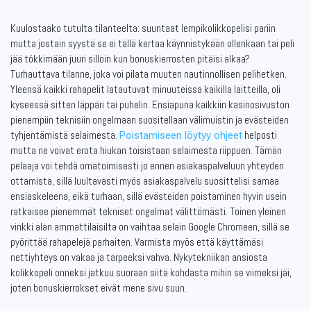
Kuulostaako tutulta tilanteelta: suuntaat lempikolikkopelisi pariin
mutta jostain syystä se ei tällä kertaa käynnistykään ollenkaan tai peli
jää tökkimään juuri silloin kun bonuskierrosten pitäisi alkaa?
Turhauttava tilanne, joka voi pilata muuten nautinnollisen pelihetken.
Yleensä kaikki rahapelit latautuvat minuuteissa kaikilla laitteilla, oli
kyseessä sitten läppäri tai puhelin. Ensiapuna kaikkiin kasinosivuston
pienempiin teknisiin ongelmaan suositellaan välimuistin ja evästeiden
tyhjentämistä selaimesta.
helposti
Poistamiseen löytyy ohjeet
mutta ne voivat erota hiukan toisistaan selaimesta riippuen. Tämän
pelaaja voi tehdä omatoimisesti jo ennen asiakaspalveluun yhteyden
ottamista, sillä luultavasti myös asiakaspalvelu suosittelisi samaa
ensiaskeleena, eikä turhaan, sillä evästeiden poistaminen hyvin usein
ratkaisee pienemmät tekniset ongelmat välittömästi. Toinen yleinen
vinkki alan ammattilaisilta on vaihtaa selain Google Chromeen, sillä se
pyörittää rahapelejä parhaiten. Varmista myös että käyttämäsi
nettiyhteys on vakaa ja tarpeeksi vahva. Nykytekniikan ansiosta
kolikkopeli onneksi jatkuu suoraan siitä kohdasta mihin se viimeksi jäi,
joten bonuskierrokset eivät mene sivu suun.