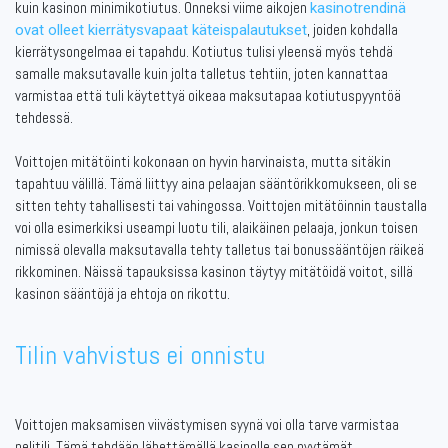
kuin kasinon minimikotiutus. Onneksi viime aikojen
kasinotrendinä
, joiden kohdalla
ovat olleet kierrätysvapaat käteispalautukset
kierrätysongelmaa ei tapahdu. Kotiutus tulisi yleensä myös tehdä
samalle maksutavalle kuin jolta talletus tehtiin, joten kannattaa
varmistaa että tuli käytettyä oikeaa maksutapaa kotiutuspyyntöä
tehdessä.
Voittojen mitätöinti kokonaan on hyvin harvinaista, mutta sitäkin
tapahtuu välillä. Tämä liittyy aina pelaajan sääntörikkomukseen, oli se
sitten tehty tahallisesti tai vahingossa. Voittojen mitätöinnin taustalla
voi olla esimerkiksi useampi luotu tili, alaikäinen pelaaja, jonkun toisen
nimissä olevalla maksutavalla tehty talletus tai bonussääntöjen räikeä
rikkominen. Näissä tapauksissa kasinon täytyy mitätöidä voitot, sillä
kasinon sääntöjä ja ehtoja on rikottu.
Tilin vahvistus ei onnistu
Voittojen maksamisen viivästymisen syynä voi olla tarve varmistaa
pelitili. Tämä tehdään lähettämällä kasinolle sen pyytämät