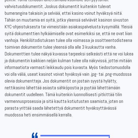
vahvistusdokumentit. Joskus dokumentit kuitenkin tulevat
bumerangina takaisin ja selviää, ettei kasino voinut hyväksyä niitä.
Tähän on muutamia eri syitä, jotka yleensä selviävät kasinon sivuston
KYC-ohjeistuksesta tai viimeistään asiakaspalvelusta kysymällä. Yleisiä
syitä dokumenttien hylkäämiselle ovat esimerkiksi se, että ne ovat liian
vanhoja. Henkilötodistuksen tulee olla voimassa ja osoitteentodisteena
toimivan dokumentin tulee yleensä olla alle 3 kuukautta vanha.
Dokumenttien tulee näkyä kuvassa tarpeeksi selkeästi että ne voi lukea
ja dokumentin kaikkien neljän kulman tulee olla näkyvissä, jottei mitään
informaatiota varmasti leikkaudu pois kuvasta. Myös tiedostomuodolla
voi olla väliä, useat kasinot voivat hyväksyä vain .jpg- tai .png-muodossa
olevia dokumentteja. Jos dokumentit on jostain syystä hylätty,
nettikasino lähettää asiasta sähköpostia ja pyytää lähettämään
dokumentit uudelleen. Tämä kuitenkin luonnollisesti pitkittää tilin
varmennusprosessia ja sitä kautta kotiutusten saamista, joten on
parasta yrittää saada lähetettyä dokumentit hyväksyttävässä
muodossa heti ensimmäisellä kerralla.